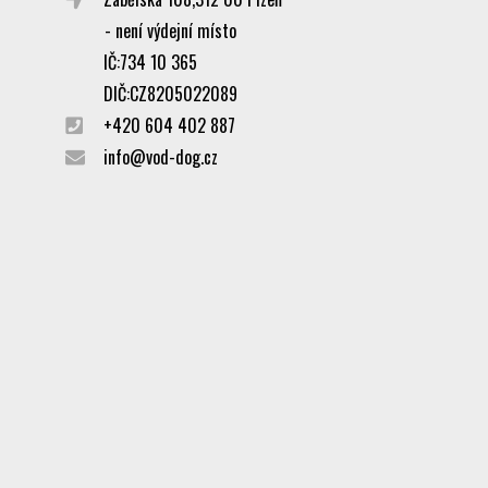
- není výdejní místo
IČ:734 10 365
DIČ:CZ8205022089
+420 604 402 887
info
@vod-dog.cz