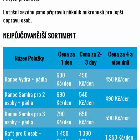
Letošní sezónu jsme připravili několik mikrobusů pro lepší
dopravu osob.
NEJPŮJČOVANĚJŠÍ SORTIMENT
Cena za
Cena za 2-
Cena za 4 a
Název Položky
1 den
3 dny
více dnů
690
490
Kánoe Vydra + pádla
450 Kč/den
Kč/den
Kč/den
Kanoe Samba pro 2
690
540
490 Kč/den
osoby + pádla
Kč/den
Kč/den
Kanoe Samba pro 3
790
650
590 Kč/den
osoby + pádla
Kč/den
Kč/den
Raft pro 6 osob +
1 490
1 390
1 250 Kč/den