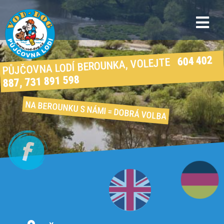
604 402
PŮJČOVNA LODÍ BEROUNKA, VOLEJTE
887, 731 891 598
NA BEROUNKU S NÁMI
= DOBRÁ VOLBA