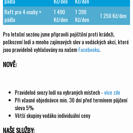
pádla
Kč/den
Kč/den
Raft pro 4 osoby +
1 490
1 390
1 250 Kč/den
pádla
Kč/den
Kč/den
Pro letošní sezónu jsme připravili pojištění proti krádeži,
poškození lodí a mnoho zajímavých slev a vodáckých akcí, které
jsou pravidelně vyhlašovány na našem
Facebooku
.
NOVĚ:
Pravidelné svozy lodí na vybraných místech -
více zde
Při včasné objednávce min. 30 dní před termínem půjčení
sleva 5%
Větší skupiny vodáku individuální ceny
NAŠE SLUŽBY: