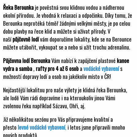
Řeka Berounka
je pověstná svou klidnou vodou a nádhernou
okolní přírodou. Je vhodná k relaxaci a odpočinku. Díky tomu, že
Berounka neprotéká téměř žádnými velkými městy, je po celou
dobu plavby na řece klid a můžete si užívat přírody. V
naší
půjčovně lodí
vám doporučíme lokality, kde se na Berounce
můžete utábořit, vykoupat se a nebo si užít trochu adrenalinu.
Půjčovna lodí Berounka
Vám nabízí k zapůjčení plastové
kanoe
vydra a samba
,
rafty pro 4 až 6 osob
a
vodácké vybavení
s
možností dopravy lodí a osob na jakékoliv místo v ČR!
Nejčastější lokalitou pro naše výlety je klidná řeka Berounka,
ale lodě Vám rádi dopravíme i na kteroukoliv jinou Vámi
zvolenou řeku například Sázavu, Ohři, aj.
Již několikátou sezónu pro Vás připravujeme kvalitní a
přesto
levné vodácké vybavení
,
i letos jsme připravili mnoho
nových produktů.