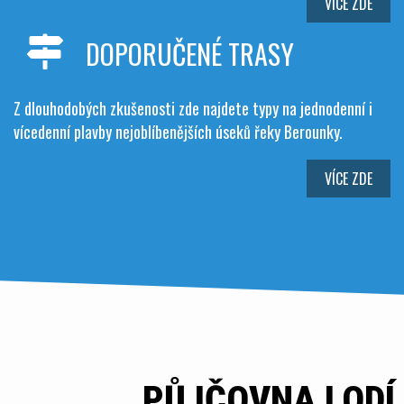
VÍCE ZDE
DOPORUČENÉ TRASY
Z dlouhodobých zkušenosti zde najdete typy na jednodenní i
vícedenní plavby nejoblíbenějších úseků řeky Berounky.
VÍCE ZDE
PŮJČOVNA LODÍ