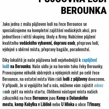
BEROUNKA
Jako jedna z mála půjčoven lodí na řece Berounce se
specializujeme na kompletní zajištění vodáckých akcí, pro
jednotlivce i větší skupiny, školy a firmy. Nabízíme půjčení
kvalitního
vodáckého vybavení, dopravu osob
, přepravu lodí,
výdejné s sběrné místa, přepravy bagáže, poradenství.
Díky lokalitě je naše půjčovna lodí nejvhodnější k
zapůjčení
lodě
na Berounku
. Naše sídlo je na horním toku řeky Berounky.
Provozujeme několik sběrných a výdejních míst po celé řece
Berounce, na ostatní místa Vám rádi
lodě z půjčovny
dovezeme.
V případě, že si vypůjčíte loď u nás, můžeme vám zajistit
odvoz
o
sob zpět na místo startu. Oblíbená nástupní místa našich
zákazníků na řece
Berounce
jsou
Kemp u Dolanského
mostu
,
kemp Kobylka v Liblíně
nebo
U Mloka
u obce
Třímany
.