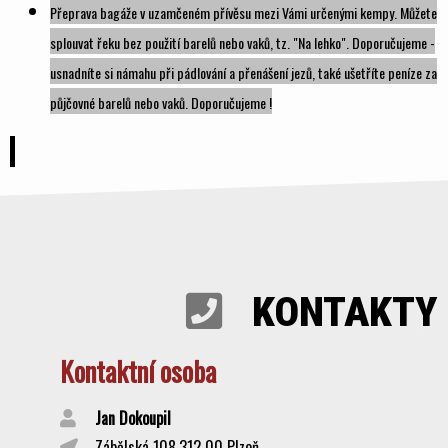
Přeprava bagáže v uzamčeném přívěsu mezi Vámi určenými kempy. Můžete
splouvat řeku bez použití barelů nebo vaků,
tz
. "Na lehko". Doporučujeme -
usnadníte si námahu při pádlování a přenášení jezů, také ušetříte peníze za
půjčovné barelů nebo vaků.
Doporučujeme !
KONTAKTY
Kontaktní osoba
Jan Dokoupil
Zábělská 108,312 00 Plzeň