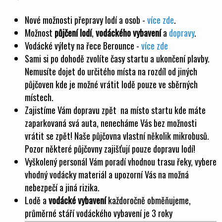
Nové možnosti přepravy lodí a osob -
více zde
.
Možnost
půjčení lodí
,
vodáckého vybavení
a
dopravy
.
Vodácké výlety na řece Berounce -
více zde
Sami si po dohodě zvolíte časy startu a ukončení plavby.
Nemusíte dojet do určitého místa na rozdíl od jiných
půjčoven kde je možné vrátit lodě pouze ve sběrných
místech.
Zajistíme Vám dopravu zpět na místo startu kde máte
zaparkovaná svá auta, nenecháme Vás bez možnosti
vrátit se zpět! Naše půjčovna vlastní několik mikrobusů.
Pozor některé půjčovny zajišťují pouze dopravu lodí!
Vyškolený personál Vám poradí vhodnou trasu řeky, vybere
vhodný vodácky materiál a upozorní Vás na možná
nebezpečí a jiná rizika.
Lodě a
vodácké vybavení
každoročně obměňujeme,
průměrné stáří vodáckého vybavení je 3 roky